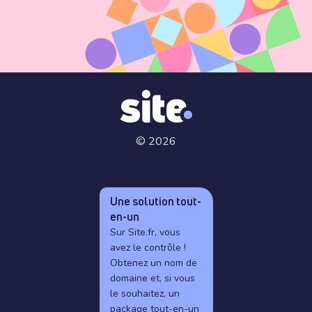
© 2026
Une solution tout-
en-un
Sur Site.fr, vous
avez le contrôle !
Obtenez un nom de
domaine et, si vous
le souhaitez, un
package tout-en-un