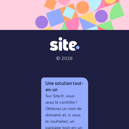
© 2026
Une solution tout-
en-un
Sur Site.fr, vous
avez le contrôle !
Obtenez un nom de
domaine et, si vous
le souhaitez, un
package tout-en-un