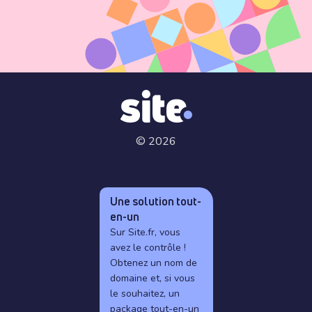
© 2026
Une solution tout-
en-un
Sur Site.fr, vous
avez le contrôle !
Obtenez un nom de
domaine et, si vous
le souhaitez, un
package tout-en-un